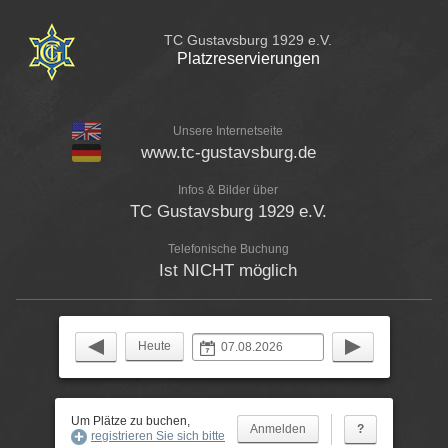
TC Gustavsburg 1929 e.V.
Platzreservierungen
Unsere Internetseite
www.tc-gustavsburg.de
Infos & Bilder über
TC Gustavsburg 1929 e.V.
Telefonische Buchung
Ist NICHT möglich
Heute
Um Plätze zu buchen,
?
registrieren Sie sich bitte