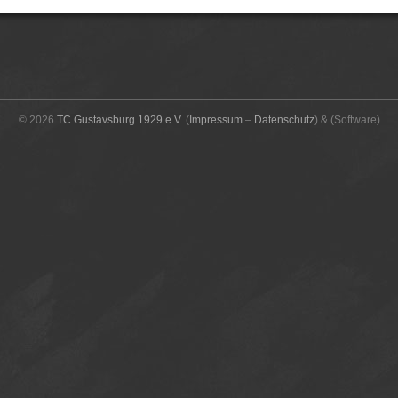
© 2026
TC Gustavsburg 1929 e.V.
(
Impressum
–
Datenschutz
)
&
(Software)