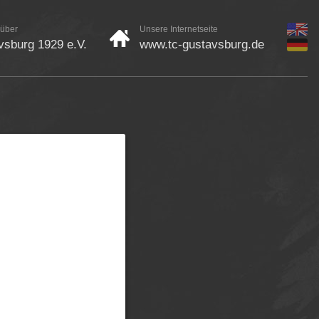
 über
Unsere Internetseite
sburg 1929 e.V.
www.tc-gustavsburg.de