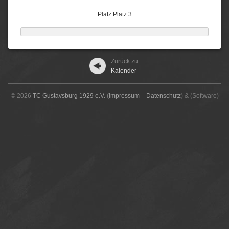
Platz Platz 3
Zurück zu:
Kalender
© 2026
TC Gustavsburg 1929 e.V.
(
Impressum
–
Datenschutz
)
&
(Software)